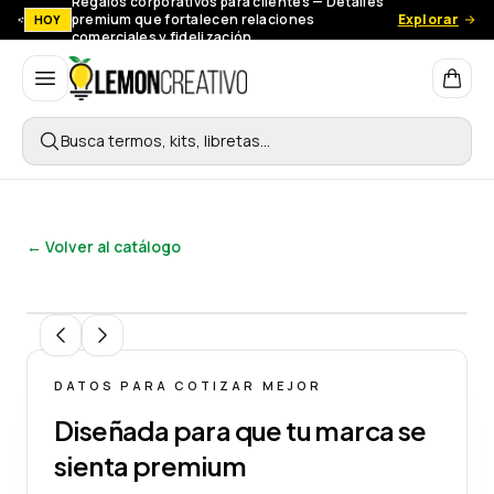
Regalos corporativos para clientes — Detalles
premium que fortalecen relaciones
Explorar
HOY
comerciales y fidelización.
Lemon Creativo
Busca termos, kits, libretas…
← Volver al catálogo
1
/
6
DATOS PARA COTIZAR MEJOR
Diseñada para que tu marca se
sienta premium