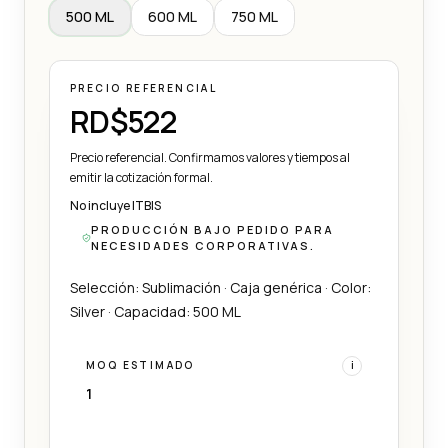
500 ML
600 ML
750 ML
PRECIO REFERENCIAL
RD$522
Precio referencial. Confirmamos valores y tiempos al
emitir la cotización formal.
No incluye ITBIS
PRODUCCIÓN BAJO PEDIDO PARA
NECESIDADES CORPORATIVAS.
Selección: Sublimación · Caja genérica · Color:
Silver · Capacidad: 500 ML
MOQ ESTIMADO
i
1