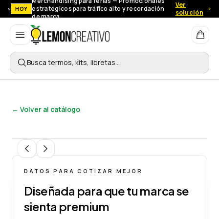
Merchandising para ferias — Promocionales
Ver
estratégicos para tráfico alto y recordación
HOY
solución
de marca.
Lemon Creativo
Busca termos, kits, libretas…
← Volver al catálogo
1
/
6
DATOS PARA COTIZAR MEJOR
Diseñada para que tu marca se
sienta premium